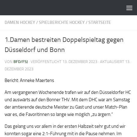
Zum Inhalt springen
DAMEN HOCKEY
/
SPIELBERICHTE HOCKEY
/
STARTSEITE
1.Damen bestreiten Doppelspieltag gegen
Düsseldorf und Bonn
VON
BFD/FSJ
· VERÖFFENTLICHT
13. DEZEMBER 2023
· AKTUALISIERT
13.
DEZEMBER 2023
Bericht: Anneke Maertens
Am vergangenen Wochenende trafen wir auf den Düsseldorfer HC
und auswärts auf den Bonner THV. Mit dem DHC war am Samstag
der amtierende deutsche Meister zu Gast und unser Match-Plan
war es, die Favoritinnen so lange wie möglich „zu ärgern.“
Das gelang uns vor allem in der ersten Halbzeit sehr gut und wir
konnten sogar eine 2:1-Führung mit in die Pause nehmen. Im