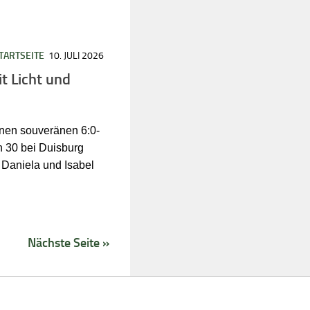
TARTSEITE
10. JULI 2026
t Licht und
en souveränen 6:0-
n 30 bei Duisburg
, Daniela und Isabel
Nächste Seite »