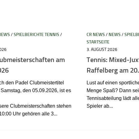
NEWS
/
SPIELBERICHTE TENNIS
/
CR NEWS
/
NEWS
/
SPIELB
STARTSEITE
026
3. AUGUST 2026
lubmeisterschaften am
Tennis: Mixed-Jux
026
Raffelberg am 20
ich den Padel Clubmeistertitel
Lust auf einen sportlic
amstag, den 05.09.2026, ist es
Menge Spaß? Dann seid
Tennisabteilung lädt al
sere Clubmeisterschaften stehen
Spieler ab...
10:00 Uhr gehören alle 3...