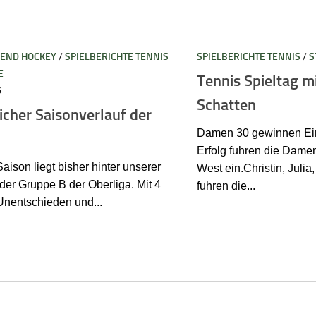
GEND HOCKEY
/
SPIELBERICHTE TENNIS
SPIELBERICHTE TENNIS
/
S
E
Tennis Spieltag mi
6
Schatten
icher Saisonverlauf der
Damen 30 gewinnen Ein
Erfolg fuhren die Dame
aison liegt bisher hinter unserer
West ein.Christin, Julia
der Gruppe B der Oberliga. Mit 4
fuhren die...
Unentschieden und...