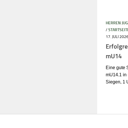
HERREN JU
/
STARTSEIT
17. JULI 202
Erfolgre
mU14
Eine gute S
mU14.1 in 
Siegen, 1 