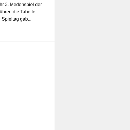
r 3. Medenspiel der
hren die Tabelle
Spieltag gab...