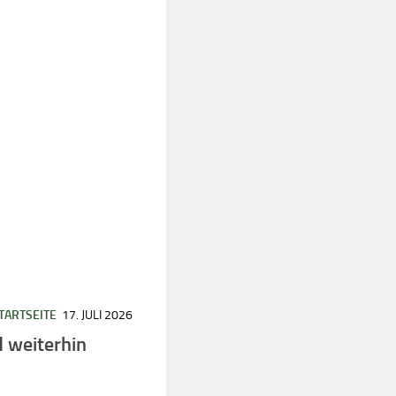
TARTSEITE
17. JULI 2026
 weiterhin