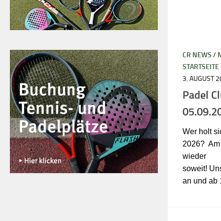
CR NEWS
/
STARTSEITE
3. AUGUST 2
Padel C
05.09.2
Wer holt s
2026? Am S
wieder
soweit! Un
an und ab 