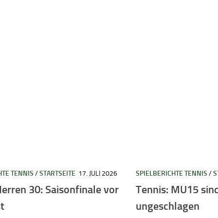
HTE TENNIS
/
STARTSEITE
17. JULI 2026
SPIELBERICHTE TENNIS
/
S
erren 30: Saisonfinale vor
Tennis: MU15 sind
t
ungeschlagen