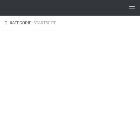
Zum Inhalt springen
KATEGORIE:
STARTSEITE