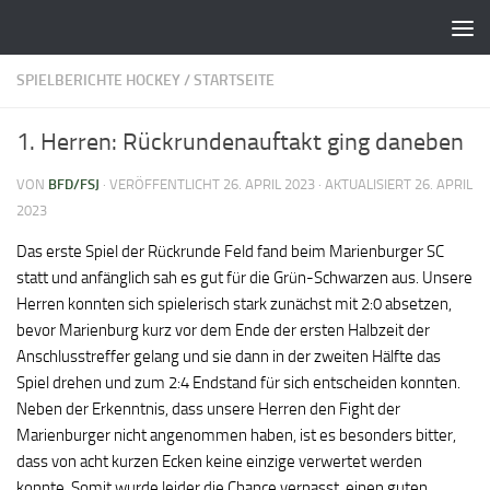
Zum Inhalt springen
SPIELBERICHTE HOCKEY
/
STARTSEITE
1. Herren: Rückrundenauftakt ging daneben
VON
BFD/FSJ
· VERÖFFENTLICHT
26. APRIL 2023
· AKTUALISIERT
26. APRIL
2023
Das erste Spiel der Rückrunde Feld fand beim Marienburger SC
statt und anfänglich sah es gut für die Grün-Schwarzen aus. Unsere
Herren konnten sich spielerisch stark zunächst mit 2:0 absetzen,
bevor Marienburg kurz vor dem Ende der ersten Halbzeit der
Anschlusstreffer gelang und sie dann in der zweiten Hälfte das
Spiel drehen und zum 2:4 Endstand für sich entscheiden konnten.
Neben der Erkenntnis, dass unsere Herren den Fight der
Marienburger nicht angenommen haben, ist es besonders bitter,
dass von acht kurzen Ecken keine einzige verwertet werden
konnte. Somit wurde leider die Chance verpasst, einen guten