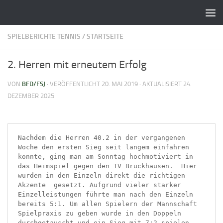
Zum Inhalt springen
SPIELBERICHTE TENNIS
/
STARTSEITE
2. Herren mit erneutem Erfolg
VON
BFD/FSJ
· VERÖFFENTLICHT
20. MAI 2019
· AKTUALISIERT
24.
DEZEMBER 2025
Nachdem die Herren 40.2 in der vergangenen 
Woche den ersten Sieg seit langem einfahren 
konnte, ging man am Sonntag hochmotiviert in 
das Heimspiel gegen den TV Bruckhausen.  Hier 
wurden in den Einzeln direkt die richtigen 
Akzente  gesetzt. Aufgrund vieler starker 
Einzelleistungen führte man nach den Einzeln 
bereits 5:1. Um allen Spielern der Mannschaft 
Spielpraxis zu geben wurde in den Doppeln 
durchgetauscht und ein Sieg mit 7:2 spielen 