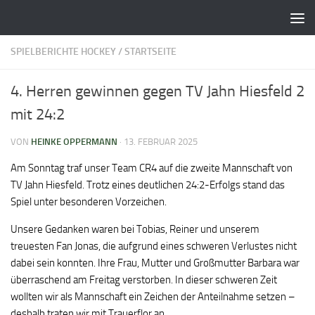
Zum Inhalt springen
SPIELBERICHTE HOCKEY
/
STARTSEITE
4. Herren gewinnen gegen TV Jahn Hiesfeld 2
mit 24:2
VON
HEINKE OPPERMANN
·
13. FEBRUAR 2025
Am Sonntag traf unser Team CR4 auf die zweite Mannschaft von
TV Jahn Hiesfeld. Trotz eines deutlichen 24:2-Erfolgs stand das
Spiel unter besonderen Vorzeichen.
Unsere Gedanken waren bei Tobias, Reiner und unserem
treuesten Fan Jonas, die aufgrund eines schweren Verlustes nicht
dabei sein konnten. Ihre Frau, Mutter und Großmutter Barbara war
überraschend am Freitag verstorben. In dieser schweren Zeit
wollten wir als Mannschaft ein Zeichen der Anteilnahme setzen –
deshalb traten wir mit Trauerflor an.