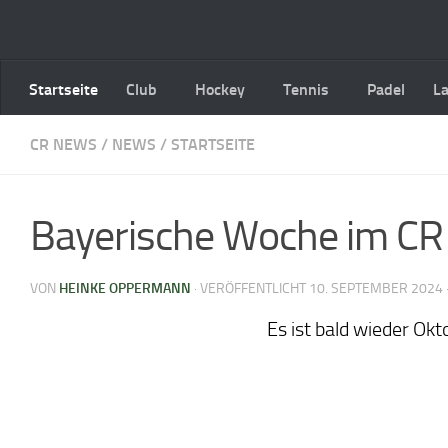
Zum Inhalt springen
Startseite
Club
Hockey
Tennis
Padel
L
CR NEWS
/
NEWS
/
STARTSEITE
Bayerische Woche im CR 
VON
HEINKE OPPERMANN
· VERÖFFENTLICHT
10. SEPTEMBER 2024
Es ist bald wieder Okt