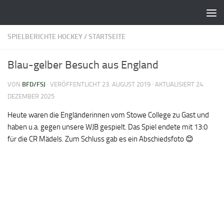
Zum Inhalt springen
SPIELBERICHTE HOCKEY
/
STARTSEITE
Blau-gelber Besuch aus England
VON
BFD/FSJ
· VERÖFFENTLICHT
23. AUGUST 2019
· AKTUALISIERT
24.
DEZEMBER 2025
Heute waren die Engländerinnen vom Stowe College zu Gast und
haben u.a. gegen unsere WJB gespielt. Das Spiel endete mit 13:0
für die CR Mädels. Zum Schluss gab es ein Abschiedsfoto 😊