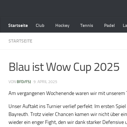
Zum Inhalt springen
Startseite
Club
Hockey
Tennis
Padel
L
STARTSEITE
Blau ist Wow Cup 2025
VON
BFD/FSJ
·
9. APRIL 2025
Am vergangenen Wochenende waren wir mit unserem Tea
Unser Auftakt ins Turnier verlief perfekt: Im ersten Spi
Bayreuth. Trotz vieler Chancen kamen wir nicht über ein
wieder ein enger Fight, den wir dank starker Defensive