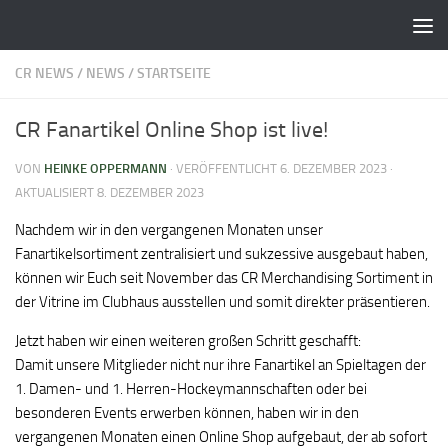
Zum Inhalt springen
CR NEWS
/
NEWS
/
STARTSEITE
CR Fanartikel Online Shop ist live!
VON
HEINKE OPPERMANN
· VERÖFFENTLICHT
6. DEZEMBER 2023
·
AKTUALISIERT
8. DEZEMBER 2023
Nachdem wir in den vergangenen Monaten unser
Fanartikelsortiment zentralisiert und sukzessive ausgebaut haben,
können wir Euch seit November das CR Merchandising Sortiment in
der Vitrine im Clubhaus ausstellen und somit direkter präsentieren.
Jetzt haben wir einen weiteren großen Schritt geschafft:
Damit unsere Mitglieder nicht nur ihre Fanartikel an Spieltagen der
1. Damen- und 1. Herren-Hockeymannschaften oder bei
besonderen Events erwerben können, haben wir in den
vergangenen Monaten einen Online Shop aufgebaut, der ab sofort