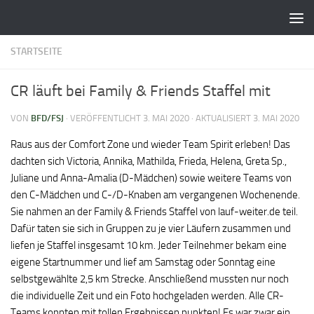
Zum Inhalt springen
STARTSEITE
CR läuft bei Family & Friends Staffel mit
VON
BFD/FSJ
· VERÖFFENTLICHT
3. MAI 2020
· AKTUALISIERT
3. MAI 2020
Raus aus der Comfort Zone und wieder Team Spirit erleben! Das
dachten sich Victoria, Annika, Mathilda, Frieda, Helena, Greta Sp.,
Juliane und Anna-Amalia (D-Mädchen) sowie weitere Teams von
den C-Mädchen und C-/D-Knaben am vergangenen Wochenende.
Sie nahmen an der Family & Friends Staffel von lauf-weiter.de teil.
Dafür taten sie sich in Gruppen zu je vier Läufern zusammen und
liefen je Staffel insgesamt 10 km. Jeder Teilnehmer bekam eine
eigene Startnummer und lief am Samstag oder Sonntag eine
selbstgewählte 2,5 km Strecke. Anschließend mussten nur noch
die individuelle Zeit und ein Foto hochgeladen werden. Alle CR-
Teams konnten mit tollen Ergebnissen punkten! Es war zwar ein