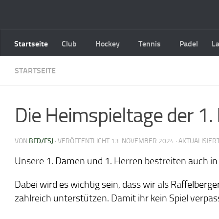
Zum Inhalt springen
Startseite
Club
Hockey
Tennis
Padel
L
STARTSEITE
Die Heimspieltage der 1
VON
BFD/FSJ
· VERÖFFENTLICHT
13. NOVEMBER 2024
· AKTUALISIER
Unsere 1. Damen und 1. Herren bestreiten auch in d
Dabei wird es wichtig sein, dass wir als Raffelber
zahlreich unterstützen. Damit ihr kein Spiel verpa