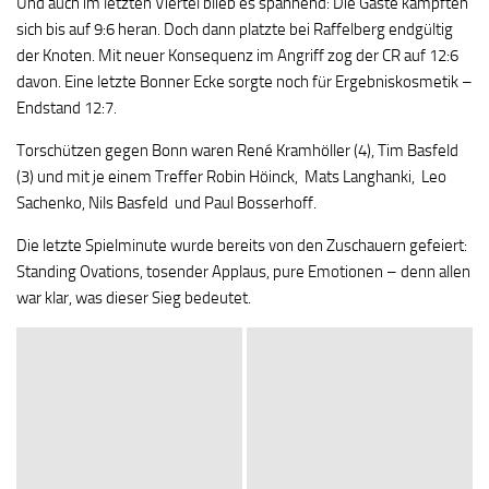
Und auch im letzten Viertel blieb es spannend: Die Gäste kämpften
sich bis auf 9:6 heran. Doch dann platzte bei Raffelberg endgültig
der Knoten. Mit neuer Konsequenz im Angriff zog der CR auf 12:6
davon. Eine letzte Bonner Ecke sorgte noch für Ergebniskosmetik –
Endstand 12:7.
Torschützen gegen Bonn waren René Kramhöller (4), Tim Basfeld
(3) und mit je einem Treffer Robin Höinck, Mats Langhanki, Leo
Sachenko, Nils Basfeld und Paul Bosserhoff.
Die letzte Spielminute wurde bereits von den Zuschauern gefeiert:
Standing Ovations, tosender Applaus, pure Emotionen – denn allen
war klar, was dieser Sieg bedeutet.