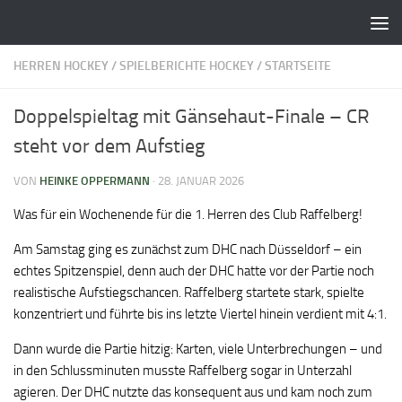
Zum Inhalt springen
HERREN HOCKEY
/
SPIELBERICHTE HOCKEY
/
STARTSEITE
Doppelspieltag mit Gänsehaut-Finale – CR
steht vor dem Aufstieg
VON
HEINKE OPPERMANN
·
28. JANUAR 2026
Was für ein Wochenende für die 1. Herren des Club Raffelberg!
Am Samstag ging es zunächst zum DHC nach Düsseldorf – ein
echtes Spitzenspiel, denn auch der DHC hatte vor der Partie noch
realistische Aufstiegschancen. Raffelberg startete stark, spielte
konzentriert und führte bis ins letzte Viertel hinein verdient mit 4:1.
Dann wurde die Partie hitzig: Karten, viele Unterbrechungen – und
in den Schlussminuten musste Raffelberg sogar in Unterzahl
agieren. Der DHC nutzte das konsequent aus und kam noch zum