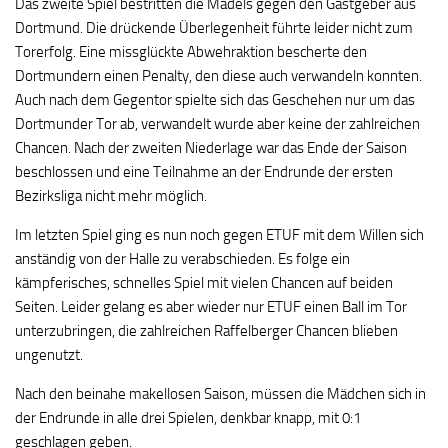
Das zweite Spiel bestritten die Mädels gegen den Gastgeber aus
Dortmund. Die drückende Überlegenheit führte leider nicht zum
Torerfolg. Eine missglückte Abwehraktion bescherte den
Dortmundern einen Penalty, den diese auch verwandeln konnten.
Auch nach dem Gegentor spielte sich das Geschehen nur um das
Dortmunder Tor ab, verwandelt wurde aber keine der zahlreichen
Chancen. Nach der zweiten Niederlage war das Ende der Saison
beschlossen und eine Teilnahme an der Endrunde der ersten
Bezirksliga nicht mehr möglich.
Im letzten Spiel ging es nun noch gegen ETUF mit dem Willen sich
anständig von der Halle zu verabschieden. Es folge ein
kämpferisches, schnelles Spiel mit vielen Chancen auf beiden
Seiten. Leider gelang es aber wieder nur ETUF einen Ball im Tor
unterzubringen, die zahlreichen Raffelberger Chancen blieben
ungenutzt.
Nach den beinahe makellosen Saison, müssen die Mädchen sich in
der Endrunde in alle drei Spielen, denkbar knapp, mit 0:1
geschlagen geben.