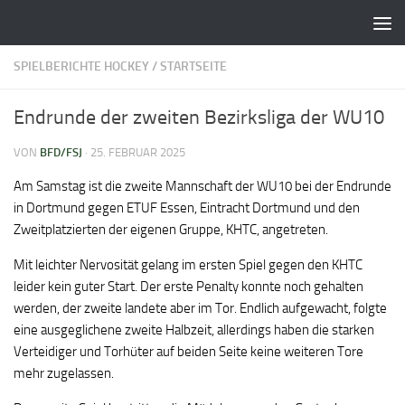
Zum Inhalt springen
SPIELBERICHTE HOCKEY
/
STARTSEITE
Endrunde der zweiten Bezirksliga der WU10
VON
BFD/FSJ
·
25. FEBRUAR 2025
Am Samstag ist die zweite Mannschaft der WU10 bei der Endrunde
in Dortmund gegen ETUF Essen, Eintracht Dortmund und den
Zweitplatzierten der eigenen Gruppe, KHTC, angetreten.
Mit leichter Nervosität gelang im ersten Spiel gegen den KHTC
leider kein guter Start. Der erste Penalty konnte noch gehalten
werden, der zweite landete aber im Tor. Endlich aufgewacht, folgte
eine ausgeglichene zweite Halbzeit, allerdings haben die starken
Verteidiger und Torhüter auf beiden Seite keine weiteren Tore
mehr zugelassen.