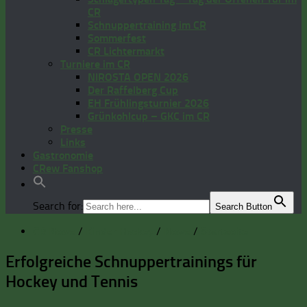
CR
Schnuppertraining im CR
Sommerfest
CR Lichtermarkt
Turniere im CR
NIROSTA OPEN 2026
Der Raffelberg Cup
EH Frühlingsturnier 2026
Grünkohlcup – GKC im CR
Presse
Links
Gastronomie
CRew Fanshop
Search for:
Search Button
CR News
/
Kinder Hockey
/
News
/
Startseite
Erfolgreiche Schnuppertrainings für
Hockey und Tennis