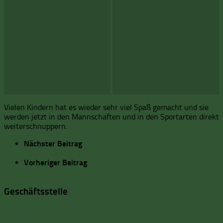
Vielen Kindern hat es wieder sehr viel Spaß gemacht und sie
werden jetzt in den Mannschaften und in den Sportarten direkt
weiterschnuppern.
Nächster Beitrag
Raffelberger Doppel Mini Sieg beim
Eulenkidscup
Vorheriger Beitrag
Schlägertypen Tag 2024: ein Tag mit
vielen Highlights für Groß und Klein
Geschäftsstelle
Kalkweg 123-125
47055 Duisburg