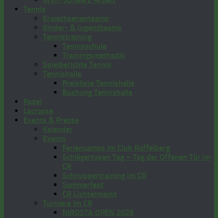
Tennis
Erwachsenenteams
Kinder- & Jugendteams
Tennistraining
Tennisschule
Trainingsmethodik
Spielberichte Tennis
Tennishalle
Preisliste Tennishalle
Buchung Tennishalle
Padel
Lacrosse
Events & Presse
Kalender
Events
Feriencamps im Club Raffelberg
Schlägertypen Tag – Tag der Offenen Tür im
CR
Schnuppertraining im CR
Sommerfest
CR Lichtermarkt
Turniere im CR
NIROSTA OPEN 2026