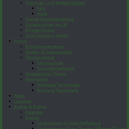
Trainings- und Belegungsplan
Feld
Halle
Trainer Hockeyabteilung
Schiedsrichter im CR
Erfolge Hockey
Grün-Schwarz-Arbeit
Tennis
Erwachsenenteams
Kinder- & Jugendteams
Tennistraining
Tennisschule
Trainingsmethodik
Spielberichte Tennis
Tennishalle
Preisliste Tennishalle
Buchung Tennishalle
Padel
Lacrosse
Events & Presse
Kalender
Events
Feriencamps im Club Raffelberg
Schlägertypen Tag – Tag der Offenen Tür im