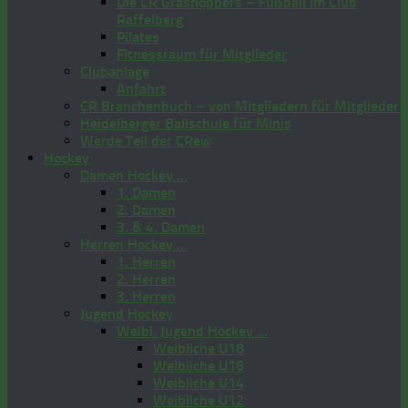
Die CR Grashoppers – Fußball im Club
Raffelberg
Pilates
Fitnessraum für Mitglieder
Clubanlage
Anfahrt
CR Branchenbuch – von Mitgliedern für Mitglieder
Heidelberger Ballschule für Minis
Werde Teil der CRew
Hockey
Damen Hockey …
1. Damen
2. Damen
3. & 4. Damen
Herren Hockey …
1. Herren
2. Herren
3. Herren
Jugend Hockey
Weibl. Jugend Hockey …
Weibliche U18
Weibliche U16
Weibliche U14
Weibliche U12