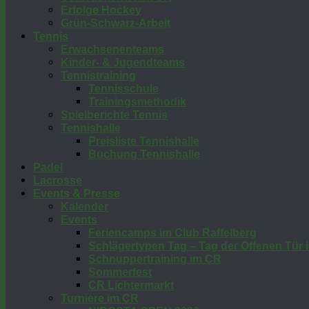
Erfolge Hockey
Grün-Schwarz-Arbeit
Tennis
Erwachsenenteams
Kinder- & Jugendteams
Tennistraining
Tennisschule
Trainingsmethodik
Spielberichte Tennis
Tennishalle
Preisliste Tennishalle
Buchung Tennishalle
Padel
Lacrosse
Events & Presse
Kalender
Events
Feriencamps im Club Raffelberg
Schlägertypen Tag – Tag der Offenen Tür
Schnuppertraining im CR
Sommerfest
CR Lichtermarkt
Turniere im CR