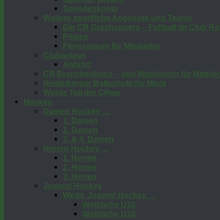
Spendenkonto
Weitere sportliche Angebote und Teams
Die CR Grashoppers – Fußball im Club Raf
Pilates
Fitnessraum für Mitglieder
Clubanlage
Anfahrt
CR Branchenbuch – von Mitgliedern für Mitglie
Heidelberger Ballschule für Minis
Werde Teil der CRew
Hockey
Damen Hockey …
1. Damen
2. Damen
3. & 4. Damen
Herren Hockey …
1. Herren
2. Herren
3. Herren
Jugend Hockey
Weibl. Jugend Hockey …
Weibliche U18
Weibliche U16