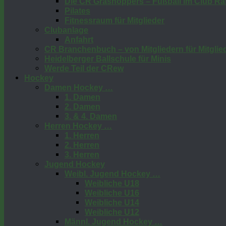
Die CR Grashoppers – Fußball im Club Raf
Pilates
Fitnessraum für Mitglieder
Clubanlage
Anfahrt
CR Branchenbuch – von Mitgliedern für Mitglie
Heidelberger Ballschule für Minis
Werde Teil der CRew
Hockey
Damen Hockey …
1. Damen
2. Damen
3. & 4. Damen
Herren Hockey …
1. Herren
2. Herren
3. Herren
Jugend Hockey
Weibl. Jugend Hockey …
Weibliche U18
Weibliche U16
Weibliche U14
Weibliche U12
Männl. Jugend Hockey …