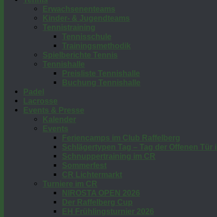
Erwachsenenteams
Kinder- & Jugendteams
Tennistraining
Tennisschule
Trainingsmethodik
Spielberichte Tennis
Tennishalle
Preisliste Tennishalle
Buchung Tennishalle
Padel
Lacrosse
Events & Presse
Kalender
Events
Feriencamps im Club Raffelberg
Schlägertypen Tag – Tag der Offenen Tür
Schnuppertraining im CR
Sommerfest
CR Lichtermarkt
Turniere im CR
NIROSTA OPEN 2026
Der Raffelberg Cup
EH Frühlingsturnier 2026