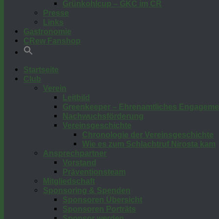
Grünkohlcup – GKC im CR
Presse
Links
Gastronomie
CRew Fanshop
Startseite
Club
Verein
Leitbild
Greenkeeper – Ehrenamtliches Engageme
Nachwuchsförderung
Vereinsgeschichte
Chronologie der Vereinsgeschichte
Wie es zum Schlachtruf Nirosta kam
Ansprechpartner
Vorstand
Präventionsteam
Mitgliedschaft
Sponsoring & Spenden
Sponsoren Übersicht
Sponsoren Porträts
Sponsor werden