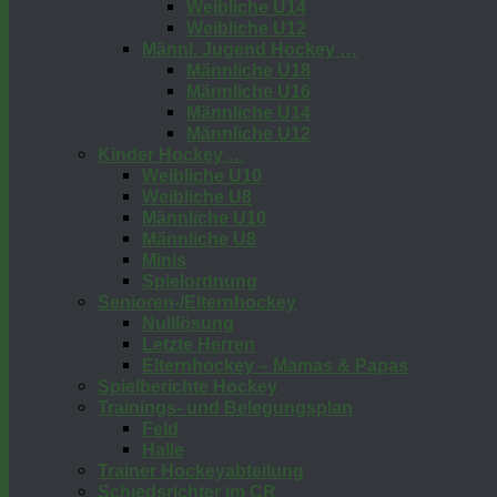
Weibliche U14
Weibliche U12
Männl. Jugend Hockey …
Männliche U18
Männliche U16
Männliche U14
Männliche U12
Kinder Hockey …
Weibliche U10
Weibliche U8
Männliche U10
Männliche U8
Minis
Spielordnung
Senioren-/Elternhockey
Nulllösung
Letzte Herren
Elternhockey – Mamas & Papas
Spielberichte Hockey
Trainings- und Belegungsplan
Feld
Halle
Trainer Hockeyabteilung
Schiedsrichter im CR