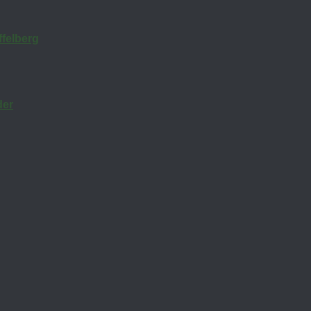
felberg
der