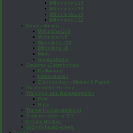
Männliche U18
Männliche U16
Männliche U14
Männliche U12
Kinder Hockey …
Weibliche U10
Weibliche U8
Männliche U10
Männliche U8
Minis
Spielordnung
Senioren-/Elternhockey
Nulllösung
Letzte Herren
Elternhockey – Mamas & Papas
Spielberichte Hockey
Trainings- und Belegungsplan
Feld
Halle
Trainer Hockeyabteilung
Schiedsrichter im CR
Erfolge Hockey
Grün-Schwarz-Arbeit
Tennis