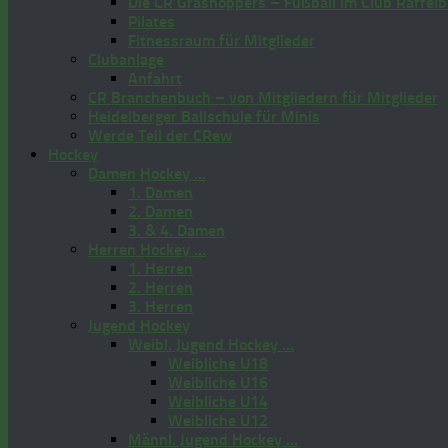
Die CR Grashoppers – Fußball im Club Raffelb
Pilates
Fitnessraum für Mitglieder
Clubanlage
Anfahrt
CR Branchenbuch – von Mitgliedern für Mitglieder
Heidelberger Ballschule für Minis
Werde Teil der CRew
Hockey
Damen Hockey …
1. Damen
2. Damen
3. & 4. Damen
Herren Hockey …
1. Herren
2. Herren
3. Herren
Jugend Hockey
Weibl. Jugend Hockey …
Weibliche U18
Weibliche U16
Weibliche U14
Weibliche U12
Männl. Jugend Hockey …