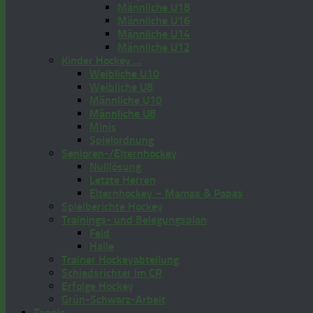
Männliche U18
Männliche U16
Männliche U14
Männliche U12
Kinder Hockey …
Weibliche U10
Weibliche U8
Männliche U10
Männliche U8
Minis
Spielordnung
Senioren-/Elternhockey
Nulllösung
Letzte Herren
Elternhockey – Mamas & Papas
Spielberichte Hockey
Trainings- und Belegungsplan
Feld
Halle
Trainer Hockeyabteilung
Schiedsrichter im CR
Erfolge Hockey
Grün-Schwarz-Arbeit
Tennis