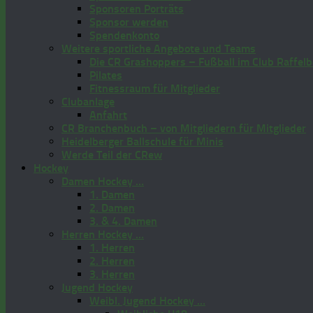
Sponsoren Porträts
Sponsor werden
Spendenkonto
Weitere sportliche Angebote und Teams
Die CR Grashoppers – Fußball im Club Raffelb
Pilates
Fitnessraum für Mitglieder
Clubanlage
Anfahrt
CR Branchenbuch – von Mitgliedern für Mitglieder
Heidelberger Ballschule für Minis
Werde Teil der CRew
Hockey
Damen Hockey …
1. Damen
2. Damen
3. & 4. Damen
Herren Hockey …
1. Herren
2. Herren
3. Herren
Jugend Hockey
Weibl. Jugend Hockey …