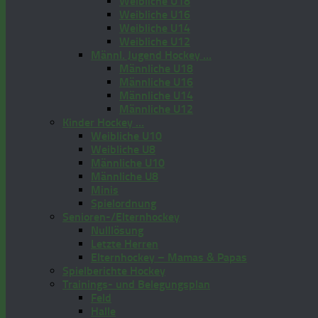
Weibliche U18
Weibliche U16
Weibliche U14
Weibliche U12
Männl. Jugend Hockey …
Männliche U18
Männliche U16
Männliche U14
Männliche U12
Kinder Hockey …
Weibliche U10
Weibliche U8
Männliche U10
Männliche U8
Minis
Spielordnung
Senioren-/Elternhockey
Nulllösung
Letzte Herren
Elternhockey – Mamas & Papas
Spielberichte Hockey
Trainings- und Belegungsplan
Feld
Halle