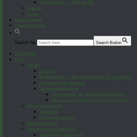
Grünkohlcup – GKC im CR
Presse
Links
Gastronomie
CRew Fanshop
Search for:
Search Button
Startseite
Club
Verein
Leitbild
Greenkeeper – Ehrenamtliches Engagement
Nachwuchsförderung
Vereinsgeschichte
Chronologie der Vereinsgeschichte
Wie es zum Schlachtruf Nirosta kam
Ansprechpartner
Vorstand
Präventionsteam
Mitgliedschaft
Sponsoring & Spenden
Sponsoren Übersicht