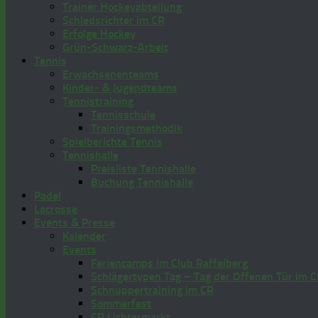
Trainer Hockeyabteilung
Schiedsrichter im CR
Erfolge Hockey
Grün-Schwarz-Arbeit
Tennis
Erwachsenenteams
Kinder- & Jugendteams
Tennistraining
Tennisschule
Trainingsmethodik
Spielberichte Tennis
Tennishalle
Preisliste Tennishalle
Buchung Tennishalle
Padel
Lacrosse
Events & Presse
Kalender
Events
Feriencamps im Club Raffelberg
Schlägertypen Tag – Tag der Offenen Tür im 
Schnuppertraining im CR
Sommerfest
CR Lichtermarkt