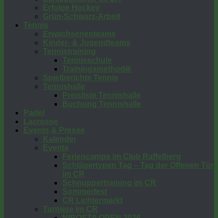
Erfolge Hockey
Grün-Schwarz-Arbeit
Tennis
Erwachsenenteams
Kinder- & Jugendteams
Tennistraining
Tennisschule
Trainingsmethodik
Spielberichte Tennis
Tennishalle
Preisliste Tennishalle
Buchung Tennishalle
Padel
Lacrosse
Events & Presse
Kalender
Events
Feriencamps im Club Raffelberg
Schlägertypen Tag – Tag der Offenen Tür
im CR
Schnuppertraining im CR
Sommerfest
CR Lichtermarkt
Turniere im CR
NIROSTA OPEN 2026