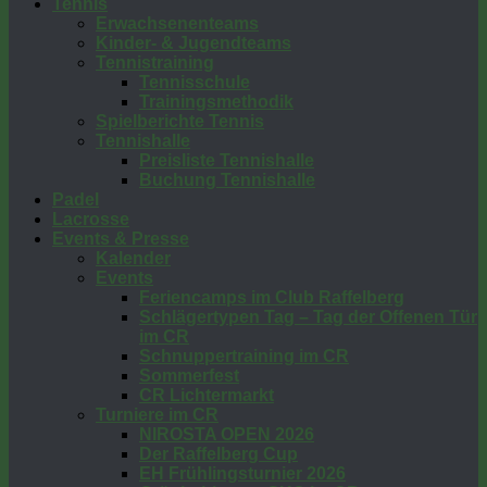
Tennis
Erwachsenenteams
Kinder- & Jugendteams
Tennistraining
Tennisschule
Trainingsmethodik
Spielberichte Tennis
Tennishalle
Preisliste Tennishalle
Buchung Tennishalle
Padel
Lacrosse
Events & Presse
Kalender
Events
Feriencamps im Club Raffelberg
Schlägertypen Tag – Tag der Offenen Tür
im CR
Schnuppertraining im CR
Sommerfest
CR Lichtermarkt
Turniere im CR
NIROSTA OPEN 2026
Der Raffelberg Cup
EH Frühlingsturnier 2026