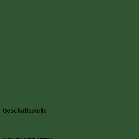
Ansichte
Navigati
Geschäftsstelle
Kalkweg 123-125
47055 Duisburg