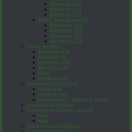
Weibliche U16
Weibliche U14
Weibliche U12
Männl. Jugend Hockey …
Männliche U18
Männliche U16
Männliche U14
Männliche U12
Kinder Hockey …
Weibliche U10
Weibliche U8
Männliche U10
Männliche U8
Minis
Spielordnung
Senioren-/Elternhockey
Nulllösung
Letzte Herren
Elternhockey – Mamas & Papas
Spielberichte Hockey
Trainings- und Belegungsplan
Feld
Halle
Trainer Hockeyabteilung
Schiedsrichter im CR