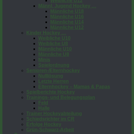
Weibliche U12
Männl. Jugend Hockey …
Männliche U18
Männliche U16
Männliche U14
Männliche U12
Kinder Hockey …
Weibliche U10
Weibliche U8
Männliche U10
Männliche U8
Minis
Spielordnung
Senioren-/Elternhockey
Nulllösung
Letzte Herren
Elternhockey – Mamas & Papas
Spielberichte Hockey
Trainings- und Belegungsplan
Feld
Halle
Trainer Hockeyabteilung
Schiedsrichter im CR
Erfolge Hockey
Grün-Schwarz-Arbeit