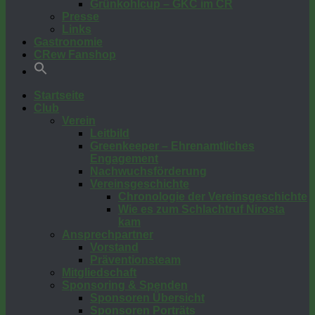
Grünkohlcup – GKC im CR
Presse
Links
Gastronomie
CRew Fanshop
Startseite
Club
Verein
Leitbild
Greenkeeper – Ehrenamtliches
Engagement
Nachwuchsförderung
Vereinsgeschichte
Chronologie der Vereinsgeschichte
Wie es zum Schlachtruf Nirosta
kam
Ansprechpartner
Vorstand
Präventionsteam
Mitgliedschaft
Sponsoring & Spenden
Sponsoren Übersicht
Sponsoren Porträts