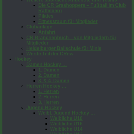
Die CR Grashoppers – Fußball im Club
Raffelberg
Pilates
Fitnessraum für Mitglieder
Clubanlage
Anfahrt
CR Branchenbuch – von Mitgliedern für
Mitglieder
Heidelberger Ballschule für Minis
Werde Teil der CRew
Hockey
Damen Hockey …
1. Damen
2. Damen
3. & 4. Damen
Herren Hockey …
1. Herren
2. Herren
3. Herren
Jugend Hockey
Weibl. Jugend Hockey …
Weibliche U18
Weibliche U16
Weibliche U14