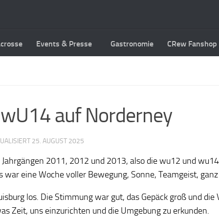
acrosse
Events & Presse
Gastronomie
CRew Fanshop
d wU14 auf Norderney
TUALISIERT
25. AUGUST 2025
den Jahrgängen 2011, 2012 und 2013, also die wu12 und wu1
. Es war eine Woche voller Bewegung, Sonne, Teamgeist, gan
burg los. Die Stimmung war gut, das Gepäck groß und die Vo
as Zeit, uns einzurichten und die Umgebung zu erkunden.