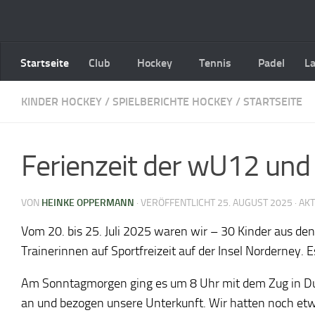
Zum Inhalt springen
Startseite
Club
Hockey
Tennis
Padel
L
KINDER HOCKEY
/
SPIELBERICHTE HOCKEY
/
STARTSEITE
Ferienzeit der wU12 un
VON
HEINKE OPPERMANN
· VERÖFFENTLICHT
25. AUGUST 2025
· AK
Vom 20. bis 25. Juli 2025 waren wir – 30 Kinder aus 
Trainerinnen auf Sportfreizeit auf der Insel Norderney
Am Sonntagmorgen ging es um 8 Uhr mit dem Zug in Duis
an und bezogen unsere Unterkunft. Wir hatten noch etw