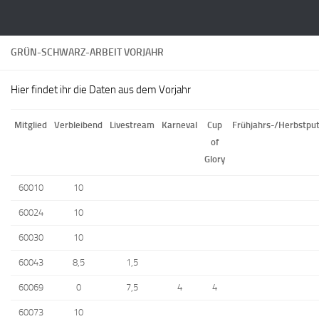
Zum Inhalt springen
GRÜN-SCHWARZ-ARBEIT VORJAHR
Hier findet ihr die Daten aus dem Vorjahr
Mitglied
Verbleibend
Livestream
Karneval
Cup
Frühjahrs-/Herbstpu
of
Glory
60010
10
60024
10
60030
10
60043
8,5
1,5
60069
0
7,5
4
4
60073
10