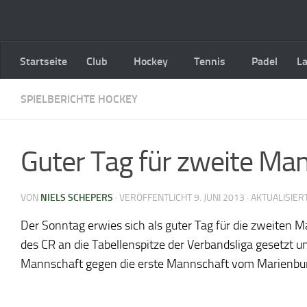
Zum Inhalt springen
Startseite
Club
Hockey
Tennis
Padel
L
SPIELBERICHTE HOCKEY
Guter Tag für zweite Ma
VON
NIELS SCHEPERS
· VERÖFFENTLICHT
9. JUNI 2013
· AKTUALISIER
Der Sonntag erwies sich als guter Tag für die zweiten 
des CR an die Tabellenspitze der Verbandsliga gesetzt un
Mannschaft gegen die erste Mannschaft vom Marienburger 