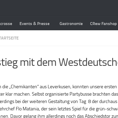
acrosse
Events & Presse
Gastronomie
CRew Fanshop
TARTSEITE
stieg mit dem Westdeutsche
en die „Chemikanten“ aus Leverkusen, konnten unsere ersten
ister klar machen. Selbst organisierte Partybusse brachten 
llerdings bei der weiteren Gestaltung von Tag 8 der durchau
rchef Flo Matania, der sein letztes Spiel für die grün-sch
nnen. Davor gelang ihm allerdings noch das Abschiedstor zu