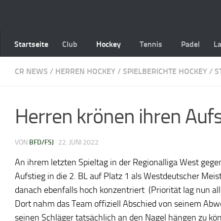
Zum Inhalt springen
Startseite
Club
Hockey
Tennis
Padel
L
CR NEWS
/
HERREN HOCKEY
/
SPIELBERICHTE HOCKEY
/
S
Herren krönen ihren Auf
VON
BFD/FSJ
·
22. JUNI 2022
An ihrem letzten Spieltag in der Regionalliga West geg
Aufstieg in die 2. BL auf Platz 1 als Westdeutscher Me
danach ebenfalls hoch konzentriert (Priorität lag nun a
Dort nahm das Team offiziell Abschied von seinem Abweh
seinen Schläger tatsächlich an den Nagel hängen zu kö