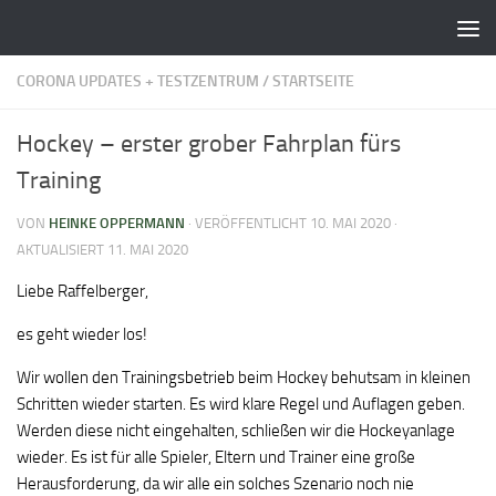
Zum Inhalt springen
CORONA UPDATES + TESTZENTRUM
/
STARTSEITE
Hockey – erster grober Fahrplan fürs
Training
VON
HEINKE OPPERMANN
· VERÖFFENTLICHT
10. MAI 2020
·
AKTUALISIERT
11. MAI 2020
Liebe Raffelberger,
es geht wieder los!
Wir wollen den Trainingsbetrieb beim Hockey behutsam in kleinen
Schritten wieder starten. Es wird klare Regel und Auflagen geben.
Werden diese nicht eingehalten, schließen wir die Hockeyanlage
wieder. Es ist für alle Spieler, Eltern und Trainer eine große
Herausforderung, da wir alle ein solches Szenario noch nie