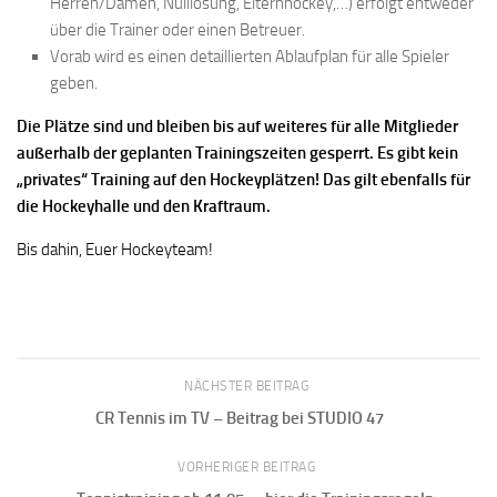
Herren/Damen, Nulllösung, Elternhockey,…) erfolgt entweder
über die Trainer oder einen Betreuer.
Vorab wird es einen detaillierten Ablaufplan für alle Spieler
geben.
Die Plätze sind und bleiben bis auf weiteres für alle Mitglieder
außerhalb der geplanten Trainingszeiten gesperrt. Es gibt kein
„privates“ Training auf den Hockeyplätzen! Das gilt ebenfalls für
die Hockeyhalle und den Kraftraum.
Bis dahin, Euer Hockeyteam!
NÄCHSTER BEITRAG
CR Tennis im TV – Beitrag bei STUDIO 47
VORHERIGER BEITRAG