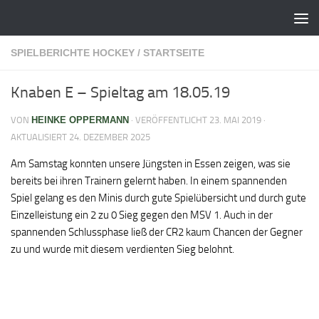
Zum Inhalt springen
SPIELBERICHTE HOCKEY
/
STARTSEITE
Knaben E – Spieltag am 18.05.19
VON
HEINKE OPPERMANN
· VERÖFFENTLICHT
23. MAI 2019
·
AKTUALISIERT
24. DEZEMBER 2025
Am Samstag konnten unsere Jüngsten in Essen zeigen, was sie
bereits bei ihren Trainern gelernt haben. In einem spannenden
Spiel gelang es den Minis durch gute Spielübersicht und durch gute
Einzelleistung ein 2 zu 0 Sieg gegen den MSV 1. Auch in der
spannenden Schlussphase ließ der CR2 kaum Chancen der Gegner
zu und wurde mit diesem verdienten Sieg belohnt.