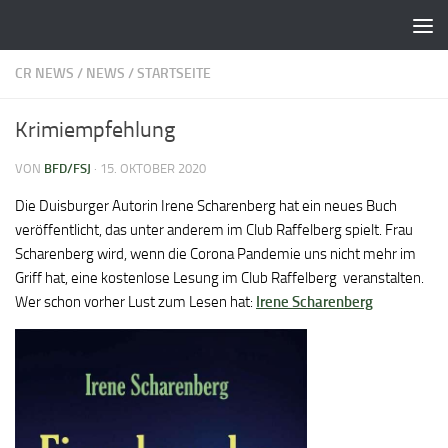
Zum Inhalt springen
CR NEWS
/
NEWS
/
STARTSEITE
Krimiempfehlung
VON
BFD/FSJ
·
15. OKTOBER 2020
Die Duisburger Autorin Irene Scharenberg hat ein neues Buch
veröffentlicht, das unter anderem im Club Raffelberg spielt. Frau
Scharenberg wird, wenn die Corona Pandemie uns nicht mehr im
Griff hat, eine kostenlose Lesung im Club Raffelberg veranstalten.
Wer schon vorher Lust zum Lesen hat:
Irene Scharenberg