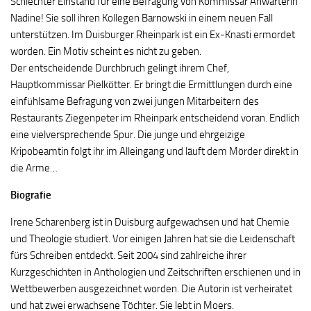
Schlechter Einstand für eine Befragung von Kommissar Anwärterin
Nadine! Sie soll ihren Kollegen Barnowski in einem neuen Fall
unterstützen. Im Duisburger Rheinpark ist ein Ex-Knasti ermordet
worden. Ein Motiv scheint es nicht zu geben.
Der entscheidende Durchbruch gelingt ihrem Chef,
Hauptkommissar Pielkötter. Er bringt die Ermittlungen durch eine
einfühlsame Befragung von zwei jungen Mitarbeitern des
Restaurants Ziegenpeter im Rheinpark entscheidend voran. Endlich
eine vielversprechende Spur. Die junge und ehrgeizige
Kripobeamtin folgt ihr im Alleingang und läuft dem Mörder direkt in
die Arme…
Biografie
Irene Scharenberg ist in Duisburg aufgewachsen und hat Chemie
und Theologie studiert. Vor einigen Jahren hat sie die Leidenschaft
fürs Schreiben entdeckt. Seit 2004 sind zahlreiche ihrer
Kurzgeschichten in Anthologien und Zeitschriften erschienen und in
Wettbewerben ausgezeichnet worden. Die Autorin ist verheiratet
und hat zwei erwachsene Töchter. Sie lebt in Moers.