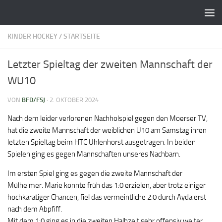
Zum Inhalt springen
KINDER HOCKEY
/
STARTSEITE
Letzter Spieltag der zweiten Mannschaft der
WU10
VON
BFD/FSJ
·
2. OKTOBER 2024
Nach dem leider verlorenen Nachholspiel gegen den Moerser TV,
hat die zweite Mannschaft der weiblichen U10 am Samstag ihren
letzten Spieltag beim HTC Uhlenhorst ausgetragen. In beiden
Spielen ging es gegen Mannschaften unseres Nachbarn.
Im ersten Spiel ging es gegen die zweite Mannschaft der
Mülheimer. Marie konnte früh das 1:0 erzielen, aber trotz einiger
hochkarätiger Chancen, fiel das vermeintliche 2:0 durch Ayda erst
nach dem Abpfiff.
Mit dem 1:0 ging es in die zweiten Halbzeit sehr offensiv weiter.