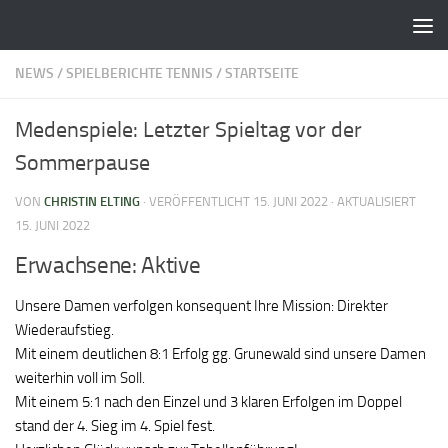
Zum Inhalt springen
NEWS
/
SPIELBERICHTE TENNIS
/
STARTSEITE
Medenspiele: Letzter Spieltag vor der
Sommerpause
VON
CHRISTIN ELTING
· VERÖFFENTLICHT
15. JUNI 2022
· AKTUALISIERT
15. JUNI 2022
Erwachsene: Aktive
Unsere Damen verfolgen konsequent Ihre Mission: Direkter
Wiederaufstieg.
Mit einem deutlichen 8:1 Erfolg gg. Grunewald sind unsere Damen
weiterhin voll im Soll.
Mit einem 5:1 nach den Einzel und 3 klaren Erfolgen im Doppel
stand der 4. Sieg im 4. Spiel fest.