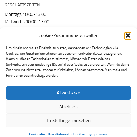
GESCHÄFTSZEITEN
Montags 10:00-13:00
Mittwochs 10:00-13:00
Freitags 10:00-13:00
Cookie-Zustimmung verwalten
Um dir ein optimales Erlebnis zu bieten, verwenden wir Technologien wie
Wir nutzen:
Cookies, um Geräteinformationen zu speichern und/oder darauf zuzugreifen.
Wenn du diesen Technologien zustimmst, können wir Daten wie das
Surfverhalten oder eindeutige IDs auf dieser Website verarbeiten. Wenn du deine
Zustimmung nicht erteilst oder zurückziehst, können bestimmte Merkmale und
Funktionen beeinträchtigt werden.
Akzeptieren
Ablehnen
Impressum / Datenschutz
© 2012-2019
Einstellungen ansehen
Cookie-Richtlinie
Datenschutzerklärung
Impressum