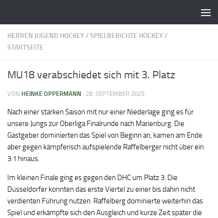
Zum Inhalt springen
HERREN JUGEND HOCKEY
/
SPIELBERICHTE HOCKEY
/
STARTSEITE
MU18 verabschiedet sich mit 3. Platz
VON
HEINKE OPPERMANN
·
28. SEPTEMBER 2025
Nach einer starken Saison mit nur einer Niederlage ging es für
unsere Jungs zur Oberliga Finalrunde nach Marienburg. Die
Gastgeber dominierten das Spiel von Beginn an, kamen am Ende
aber gegen kämpferisch aufspielende Raffelberger nicht über ein
3:1 hinaus.
Im kleinen Finale ging es gegen den DHC um Platz 3. Die
Düsseldorfer konnten das erste Viertel zu einer bis dahin nicht
verdienten Führung nutzen. Raffelberg dominierte weiterhin das
Spiel und erkämpfte sich den Ausgleich und kurze Zeit später die