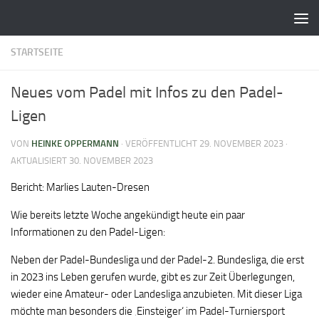
Zum Inhalt springen
STARTSEITE
Neues vom Padel mit Infos zu den Padel-
Ligen
VON
HEINKE OPPERMANN
· VERÖFFENTLICHT
29. NOVEMBER 2023
·
AKTUALISIERT
30. NOVEMBER 2023
Bericht: Marlies Lauten-Dresen
Wie bereits letzte Woche angekündigt heute ein paar
Informationen zu den Padel-Ligen:
Neben der Padel-Bundesliga und der Padel-2. Bundesliga, die erst
in 2023 ins Leben gerufen wurde, gibt es zur Zeit Überlegungen,
wieder eine Amateur- oder Landesliga anzubieten. Mit dieser Liga
möchte man besonders die ‚Einsteiger‘ im Padel-Turniersport