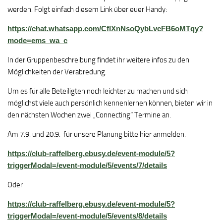
werden. Folgt einfach diesem Link über euer Handy:
https://chat.whatsapp.com/CfIXnNsoQybLvcFB6oMTqy?
mode=ems_wa_c
In der Gruppenbeschreibung findet ihr weitere infos zu den
Möglichkeiten der Verabredung.
Um es für alle Beteiligten noch leichter zu machen und sich
möglichst viele auch persönlich kennenlernen können, bieten wir in
den nächsten Wochen zwei „Connecting“ Termine an.
Am 7.9. und 20.9. für unsere Planung bitte hier anmelden.
https://club-raffelberg.ebusy.de/event-module/5?
triggerModal=/event-module/5/events/7/details
Oder
https://club-raffelberg.ebusy.de/event-module/5?
triggerModal=/event-module/5/events/8/details