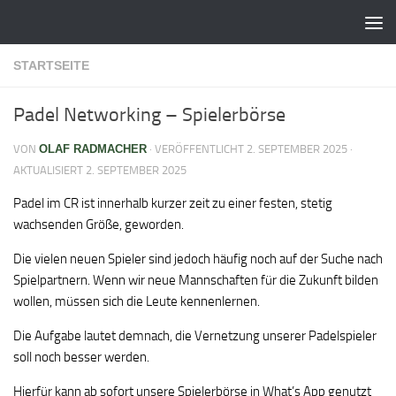
Zum Inhalt springen
STARTSEITE
Padel Networking – Spielerbörse
VON
OLAF RADMACHER
· VERÖFFENTLICHT
2. SEPTEMBER 2025
·
AKTUALISIERT
2. SEPTEMBER 2025
Padel im CR ist innerhalb kurzer zeit zu einer festen, stetig
wachsenden Größe, geworden.
Die vielen neuen Spieler sind jedoch häufig noch auf der Suche nach
Spielpartnern. Wenn wir neue Mannschaften für die Zukunft bilden
wollen, müssen sich die Leute kennenlernen.
Die Aufgabe lautet demnach, die Vernetzung unserer Padelspieler
soll noch besser werden.
Hierfür kann ab sofort unsere Spielerbörse in What’s App genutzt