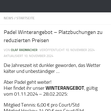
Zum Inhalt springen
NEWS
/
STARTSEITE
Padel Winterangebot – Platzbuchungen zu
reduzierten Preisen
VON
OLAF RADMACHER
· VERÖFFENTLICHT
10. NOVEMBER 2024
·
AKTUALISIERT
10. NOVEMBER 2024
Die Jahreszeit ist dunkler geworden, das Wetter
kälter und unbeständiger …
Aber Padel geht weiter!
Hier findet ihr unser
WINTERANGEBOT
, gültig
vom 01.11.2024 – 28.02.2025:
Mitglied Tennis: 6,00 € pro Court/Std
Mitglied Hockey: 14,00 € pro Court/Std