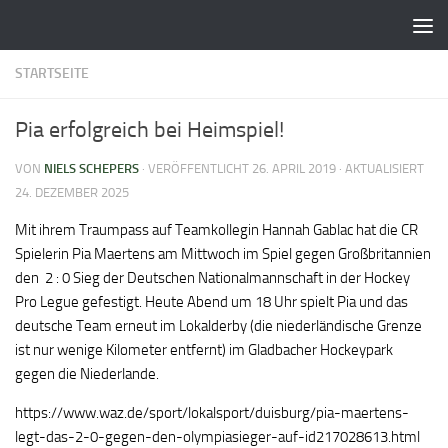
Zum Inhalt springen
STARTSEITE
Pia erfolgreich bei Heimspiel!
VON
NIELS SCHEPERS
· VERÖFFENTLICHT
26. APRIL 2019
· AKTUALISIERT
24. DEZEMBER 2025
Mit ihrem Traumpass auf Teamkollegin Hannah Gablac hat die CR
Spielerin Pia Maertens am Mittwoch im Spiel gegen Großbritannien
den 2 : 0 Sieg der Deutschen Nationalmannschaft in der Hockey
Pro Legue gefestigt. Heute Abend um 18 Uhr spielt Pia und das
deutsche Team erneut im Lokalderby (die niederländische Grenze
ist nur wenige Kilometer entfernt) im Gladbacher Hockeypark
gegen die Niederlande.
https://www.waz.de/sport/lokalsport/duisburg/pia-maertens-
legt-das-2-0-gegen-den-olympiasieger-auf-id217028613.html