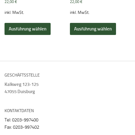
22,00
€
22,00
€
inkl. MwSt.
inkl. MwSt.
Dieses
Dieses
Ausführung wählen
Produkt
Ausführung wählen
Produkt
weist
weist
mehrere
mehrere
Varianten
Varianten
auf.
auf.
Die
Die
Optionen
Optionen
GESCHÄFTSSTELLE
können
können
Kalkweg 123-125
auf
auf
47055 Duisburg
der
der
Produktseite
Produktse
gewählt
gewählt
KONTAKTDATEN
werden
werden
Tel: 0203-997400
Fax: 0203-997402