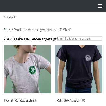
Zum Inhalt springen
T-SHIRT
Start
/ Produkte verschlagwortet mit „T-Shirt“
Nach
Alle 2 Ergebnisse werden angezeigt
Beliebtheit
sortiert
T-Shirt (Rundausschnitt)
T-Shirt (V-Ausschnitt)