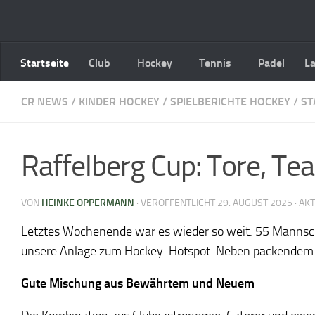
Zum Inhalt springen
Startseite
Club
Hockey
Tennis
Padel
L
CR NEWS
/
KINDER HOCKEY
/
SPIELBERICHTE HOCKEY
/
ST
Raffelberg Cup: Tore, Te
VON
HEINKE OPPERMANN
· VERÖFFENTLICHT
29. AUGUST 2025
· AK
Letztes Wochenende war es wieder so weit: 55 Mannsch
unsere Anlage zum Hockey-Hotspot. Neben packendem Spor
Gute Mischung aus Bewährtem und Neuem