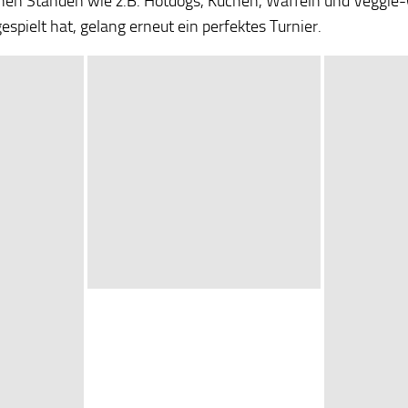
nen Ständen wie z.B. Hotdogs, Kuchen, Waffeln und Veggie-
spielt hat, gelang erneut ein perfektes Turnier.