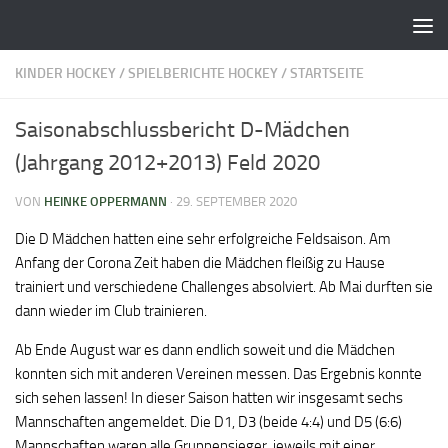
Zum Inhalt springen
KINDER HOCKEY
/
SPIELBERICHTE HOCKEY
/
STARTSEITE
Saisonabschlussbericht D-Mädchen
(Jahrgang 2012+2013) Feld 2020
VON
HEINKE OPPERMANN
·
29. SEPTEMBER 2020
Die D Mädchen hatten eine sehr erfolgreiche Feldsaison. Am
Anfang der Corona Zeit haben die Mädchen fleißig zu Hause
trainiert und verschiedene Challenges absolviert. Ab Mai durften sie
dann wieder im Club trainieren.
Ab Ende August war es dann endlich soweit und die Mädchen
konnten sich mit anderen Vereinen messen. Das Ergebnis konnte
sich sehen lassen! In dieser Saison hatten wir insgesamt sechs
Mannschaften angemeldet. Die D1, D3 (beide 4:4) und D5 (6:6)
Mannschaften waren alle Gruppensieger, jeweils mit einer