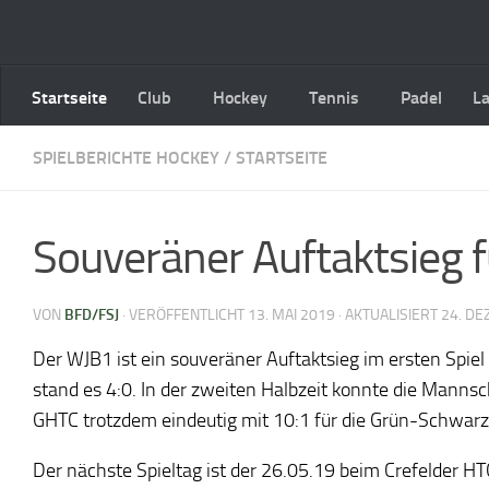
Zum Inhalt springen
Startseite
Club
Hockey
Tennis
Padel
L
SPIELBERICHTE HOCKEY
/
STARTSEITE
Souveräner Auftaktsieg f
VON
BFD/FSJ
· VERÖFFENTLICHT
13. MAI 2019
· AKTUALISIERT
24. D
Der WJB1 ist ein souveräner Auftaktsieg im ersten Spie
stand es 4:0. In der zweiten Halbzeit konnte die Mannsc
GHTC trotzdem eindeutig mit 10:1 für die Grün-Schwarz
Der nächste Spieltag ist der 26.05.19 beim Crefelder HT