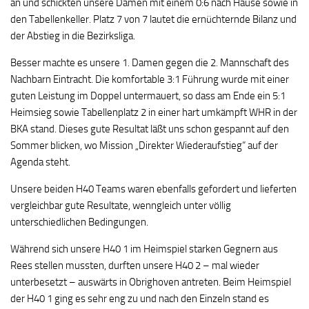
an und schickten unsere Damen mit einem 0:6 nach Hause sowie in
den Tabellenkeller. Platz 7 von 7 lautet die ernüchternde Bilanz und
der Abstieg in die Bezirksliga.
Besser machte es unsere 1. Damen gegen die 2. Mannschaft des
Nachbarn Eintracht. Die komfortable 3:1 Führung wurde mit einer
guten Leistung im Doppel untermauert, so dass am Ende ein 5:1
Heimsieg sowie Tabellenplatz 2 in einer hart umkämpft WHR in der
BKA stand. Dieses gute Resultat läßt uns schon gespannt auf den
Sommer blicken, wo Mission „Direkter Wiederaufstieg“ auf der
Agenda steht.
Unsere beiden H40 Teams waren ebenfalls gefordert und lieferten
vergleichbar gute Resultate, wenngleich unter völlig
unterschiedlichen Bedingungen.
Während sich unsere H40 1 im Heimspiel starken Gegnern aus
Rees stellen mussten, durften unsere H40 2 – mal wieder
unterbesetzt – auswärts in Obrighoven antreten. Beim Heimspiel
der H40 1 ging es sehr eng zu und nach den Einzeln stand es