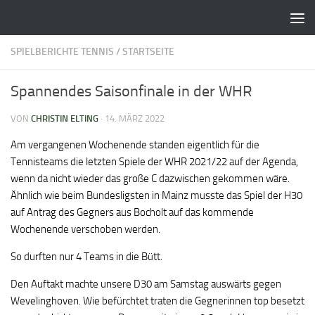
Zum Inhalt springen
SPIELBERICHTE TENNIS
/
STARTSEITE
Spannendes Saisonfinale in der WHR
VON
CHRISTIN ELTING
·
14. MÄRZ 2022
Am vergangenen Wochenende standen eigentlich für die
Tennisteams die letzten Spiele der WHR 2021/22 auf der Agenda,
wenn da nicht wieder das große C dazwischen gekommen wäre.
Ähnlich wie beim Bundesligsten in Mainz musste das Spiel der H30
auf Antrag des Gegners aus Bocholt auf das kommende
Wochenende verschoben werden.
So durften nur 4 Teams in die Bütt.
Den Auftakt machte unsere D30 am Samstag auswärts gegen
Wevelinghoven. Wie befürchtet traten die Gegnerinnen top besetzt