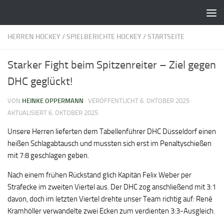
Zum Inhalt springen
HERREN HOCKEY
/
SPIELBERICHTE HOCKEY
/
STARTSEITE
Starker Fight beim Spitzenreiter – Ziel gegen
DHC geglückt!
VON
HEINKE OPPERMANN
· VERÖFFENTLICHT
6. OKTOBER 2025
·
AKTUALISIERT
6. OKTOBER 2025
Unsere Herren lieferten dem Tabellenführer DHC Düsseldorf einen
heißen Schlagabtausch und mussten sich erst im Penaltyschießen
mit 7:8 geschlagen geben.
Nach einem frühen Rückstand glich Kapitän Felix Weber per
Strafecke im zweiten Viertel aus. Der DHC zog anschließend mit 3:1
davon, doch im letzten Viertel drehte unser Team richtig auf: René
Kramhöller verwandelte zwei Ecken zum verdienten 3:3-Ausgleich.