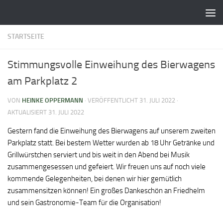
Zum Inhalt springen
STARTSEITE
Stimmungsvolle Einweihung des Bierwagens
am Parkplatz 2
VON
HEINKE OPPERMANN
· VERÖFFENTLICHT
31. JULI 2022
·
AKTUALISIERT
31. JULI 2022
Gestern fand die Einweihung des Bierwagens auf unserem zweiten
Parkplatz statt. Bei bestem Wetter wurden ab 18 Uhr Getränke und
Grillwürstchen serviert und bis weit in den Abend bei Musik
zusammengesessen und gefeiert. Wir freuen uns auf noch viele
kommende Gelegenheiten, bei denen wir hier gemütlich
zusammensitzen können! Ein großes Dankeschön an Friedhelm
und sein Gastronomie-Team für die Organisation!