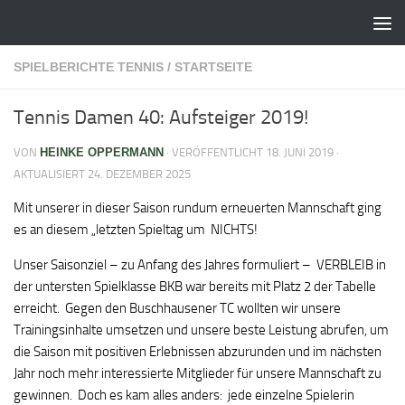
Zum Inhalt springen
SPIELBERICHTE TENNIS
/
STARTSEITE
Tennis Damen 40: Aufsteiger 2019!
VON
HEINKE OPPERMANN
· VERÖFFENTLICHT
18. JUNI 2019
·
AKTUALISIERT
24. DEZEMBER 2025
Mit unserer in dieser Saison rundum erneuerten Mannschaft ging
es an diesem „letzten Spieltag um NICHTS!
Unser Saisonziel – zu Anfang des Jahres formuliert – VERBLEIB in
der untersten Spielklasse BKB war bereits mit Platz 2 der Tabelle
erreicht. Gegen den Buschhausener TC wollten wir unsere
Trainingsinhalte umsetzen und unsere beste Leistung abrufen, um
die Saison mit positiven Erlebnissen abzurunden und im nächsten
Jahr noch mehr interessierte Mitglieder für unsere Mannschaft zu
gewinnen. Doch es kam alles anders: jede einzelne Spielerin