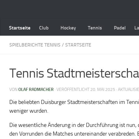
Zum Inhalt springen
Startseite
Club
Hockey
Tennis
Padel
L
SPIELBERICHTE TENNIS
/
STARTSEITE
Tennis Stadtmeistersch
VON
OLAF RADMACHER
· VERÖFFENTLICHT
20. MAI 2025
· AKTUALISI
Die beliebten Duisburger Stadtmeisterschaften im Tenn
weniger wurden.
Die wesentliche Änderung in der Durchführung ist nun, 
den Vorrunden die Matches untereinander verabreden. Er