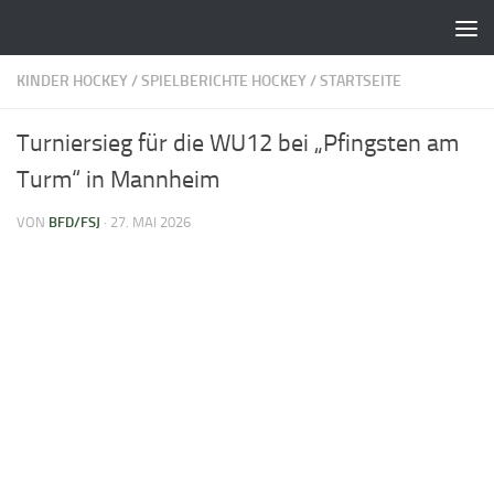
Zum Inhalt springen
KINDER HOCKEY
/
SPIELBERICHTE HOCKEY
/
STARTSEITE
Turniersieg für die WU12 bei „Pfingsten am
Turm“ in Mannheim
VON
BFD/FSJ
·
27. MAI 2026