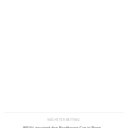
NÄCHSTER BEITRAG
WU14 gewinnt den Beethoven Cup in Bonn