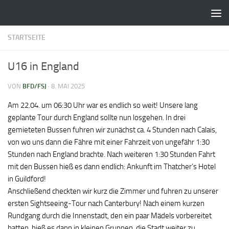
Zum Inhalt springen
STARTSEITE
U16 in England
VON
BFD/FSJ
·
8. MAI 2025
Am 22.04. um 06:30 Uhr war es endlich so weit! Unsere lang
geplante Tour durch England sollte nun losgehen. In drei
gemieteten Bussen fuhren wir zunächst ca. 4 Stunden nach Calais,
von wo uns dann die Fähre mit einer Fahrzeit von ungefähr 1:30
Stunden nach England brachte. Nach weiteren 1:30 Stunden Fahrt
mit den Bussen hieß es dann endlich: Ankunft im Thatcher’s Hotel
in Guildford!
Anschließend checkten wir kurz die Zimmer und fuhren zu unserer
ersten Sightseeing-Tour nach Canterbury! Nach einem kurzen
Rundgang durch die Innenstadt, den ein paar Mädels vorbereitet
hatten, hieß es dann in kleinen Gruppen, die Stadt weiter zu