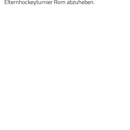
Elternhockeyturnier Rom abzuheben.