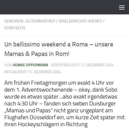
Zum Inhalt springen
SENIOREN-/ELTERNHOCKEY
/
SPIELBERICHTE HOCKEY
/
STARTSEITE
Un bellissimo weekend a Roma – unsere
Mamas & Papas in Rom!
VON
HEINKE OPPERMANN
· VERÖFFENTLICHT
11. DEZEMBER 2024
·
AKTUALISIERT
11. DEZEMBER 2024
Am frühen Freitagmorgen um exakt 4 Uhr vor
dem 1. Adventswochenende – okay, dank Sobo
wurde es etwas später…also exakt irgendetwas
nach 4:30 Uhr – fanden sich sieben Duisburger
„Mamas und Papas“ nicht ganz ungeplant am
Flughafen Düsseldorf ein, um kurze Zeit später mit
ihren Hockeyschlägern in Richtung