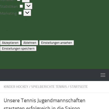
Statistiken
Statistiken
Marketing
Marketing
Optionen verwalten
Dienste verwalten
Verwalten von {vendor_count}-Lieferanten
Lese mehr über diese Zwecke
Akzeptieren
Ablehnen
Einstellungen ansehen
Einstellungen ansehen
Einstellungen speichern
Cookie-Richtlinie
Datenschutzerklärung
Impressum
Zum Inhalt springen
KINDER HOCKEY
/
SPIELBERICHTE TENNIS
/
STARTSEITE
Unsere Tennis Jugendmannschaften
starteten erfolgreich in die Saison