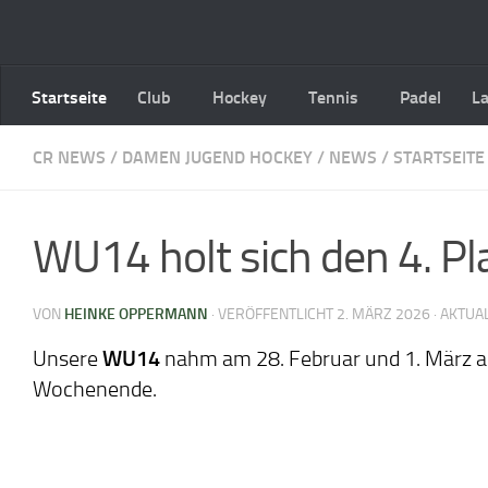
Zum Inhalt springen
Startseite
Club
Hockey
Tennis
Padel
L
CR NEWS
/
DAMEN JUGEND HOCKEY
/
NEWS
/
STARTSEITE
WU14 holt sich den 4. Pl
VON
HEINKE OPPERMANN
· VERÖFFENTLICHT
2. MÄRZ 2026
· AKTUA
Unsere
WU14
nahm am 28. Februar und 1. März a
Wochenende.