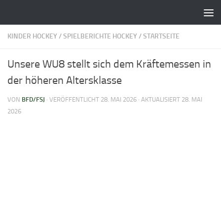
Zum Inhalt springen
KINDER HOCKEY
/
SPIELBERICHTE HOCKEY
/
STARTSEITE
Unsere WU8 stellt sich dem Kräftemessen in
der höheren Altersklasse
VON
BFD/FSJ
· VERÖFFENTLICHT
28. MAI 2026
· AKTUALISIERT
28. MAI
2026