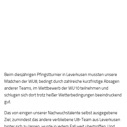
Beim diesjährigen Pfingstturnier in Leverkusen mussten unsere
Mädchen der WU8, bedingt durch zahlreiche kurzfristige Absagen
anderer Teams, im Wettbewerb der WU10 teilnehmen und
schlugen sich dort trotz heißer Wetterbedingungen beeindruckend
gut.
Das von einigen unserer Nachwuchstalente selbst ausgegebene
Ziel, zumindest das andere verbliebene U8-Team aus Leverkusen
hinter sich zu lassen, wurde in jedem Fall weit übertroffen. Und