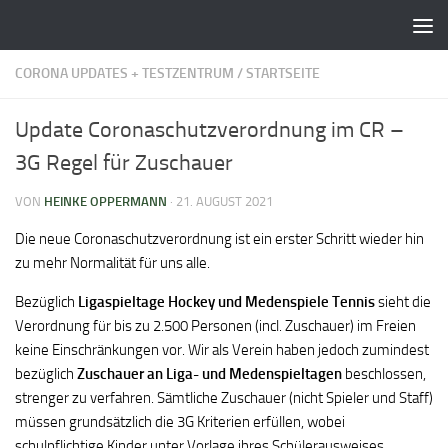
Zum Inhalt springen
CORONA UPDATES + TESTZENTRUM
/
STARTSEITE
Update Coronaschutzverordnung im CR –
3G Regel für Zuschauer
VON
HEINKE OPPERMANN
·
21. AUGUST 2021
Die neue Coronaschutzverordnung ist ein erster Schritt wieder hin
zu mehr Normalität für uns alle.
Bezüglich
Ligaspieltage Hockey und Medenspiele Tennis
sieht die
Verordnung für bis zu 2.500 Personen (incl. Zuschauer) im Freien
keine Einschränkungen vor. Wir als Verein haben jedoch zumindest
bezüglich
Zuschauer
an Liga- und Medenspieltagen
beschlossen,
strenger zu verfahren. Sämtliche Zuschauer (nicht Spieler und Staff)
müssen grundsätzlich die 3G Kriterien erfüllen, wobei
schulpflichtige Kinder unter Vorlage ihres Schülerausweises