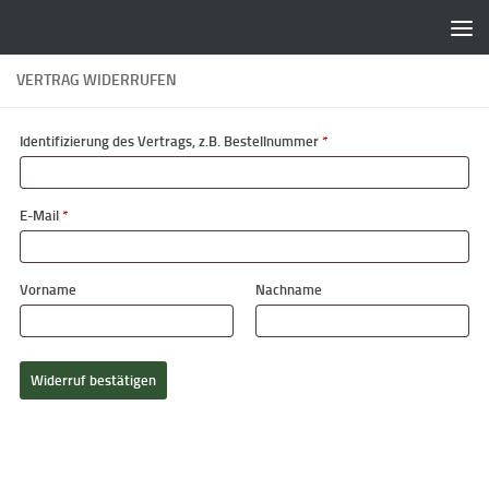
Zum Inhalt springen
VERTRAG WIDERRUFEN
Identifizierung des Vertrags, z.B. Bestellnummer
*
E-Mail
*
E-
Vorname
Nachname
Mail
(wiederholen)
*
Widerruf bestätigen