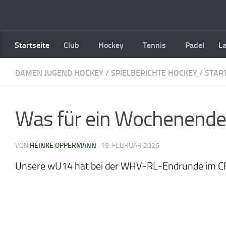
Zum Inhalt springen
Startseite
Club
Hockey
Tennis
Padel
L
DAMEN JUGEND HOCKEY
/
SPIELBERICHTE HOCKEY
/
START
Was für ein Wochenende
VON
HEINKE OPPERMANN
·
19. FEBRUAR 2026
Unsere wU14 hat bei der WHV-RL-Endrunde im CR